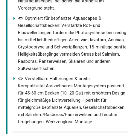
Naturaquascapes, bei denen die Ästhetik im
Vordergrund steht.
🐟 Optimiert für bepflanzte Aquascapes &
Gesellschaftsbecken: Verstärkte Rot- und
Blauwellenlängen fördern die Photosynthese bei niedrig
bis mittel lichtbedürftigen Arten wie Javafarn, Anubias,
Cryptocoryne und Schwertpflanzen. 15-minütige sanfte
Helligkeitsübergänge vermeiden Stress bei Salmlern,
Rasboras, Panzerwelsen, Skalaren und anderen
Süßwasserfischen.
🐟 Verstellbare Halterungen & breite
Kompatibilität:Ausziehbares Montagesystem passend
für 45-60 cm Becken (10–20 Gal) mit erhöhtem Design
für gleichmäßige Lichtverteilung – perfekt für
mittelgroße bepflanzte Aquarien, Gesellschaftsbecken
mit Salmlern/Rasboras/Panzerwelsen und feuchte
Umgebungen. Werkzeuglose Montage.