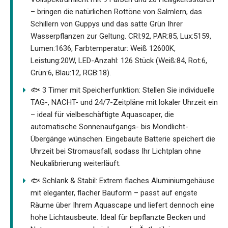
– bringen die natürlichen Rottöne von Salmlern, das
Schillern von Guppys und das satte Grün Ihrer
Wasserpflanzen zur Geltung. CRI:92, PAR:85, Lux:5159,
Lumen:1636, Farbtemperatur: Weiß 12600K,
Leistung:20W, LED-Anzahl: 126 Stück (Weiß:84, Rot:6,
Grün:6, Blau:12, RGB:18).
🐟 3 Timer mit Speicherfunktion: Stellen Sie individuelle
TAG-, NACHT- und 24/7-Zeitpläne mit lokaler Uhrzeit ein
– ideal für vielbeschäftigte Aquascaper, die
automatische Sonnenaufgangs- bis Mondlicht-
Übergänge wünschen. Eingebaute Batterie speichert die
Uhrzeit bei Stromausfall, sodass Ihr Lichtplan ohne
Neukalibrierung weiterläuft.
🐟 Schlank & Stabil: Extrem flaches Aluminiumgehäuse
mit eleganter, flacher Bauform – passt auf engste
Räume über Ihrem Aquascape und liefert dennoch eine
hohe Lichtausbeute. Ideal für bepflanzte Becken und