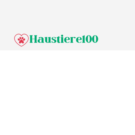
© Haustiere100,
2026
Impressum
Datenschutz
Unsere Redaktion wird durch Leser unterstützt. Wir verlinken u.a.
auf ausgewählte Online-Shops und Partner,
von denen wir ggf. eine Vergütung erhalten.
Mehr erfahren.
Adresse
Lange Straße 3, 26122 Oldenburg, Deutschland