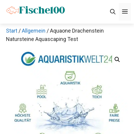
Zum
M
Inhalt
springen
Start
/
Allgemein
/ Aquaone Drachenstein
Natursteine Aquascaping Test