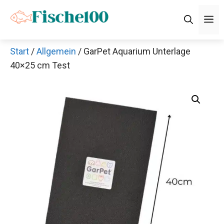
Zum
M
Inhalt
springen
Start
/
Allgemein
/ GarPet Aquarium Unterlage
40×25 cm Test