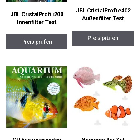
JBL CristalProfi e402
JBL CristalProfi i200
Außenfilter Test
Innenfilter Test
Preis prüfen
Preis prüfen
GU Faszinierendes
Numama 4er Set