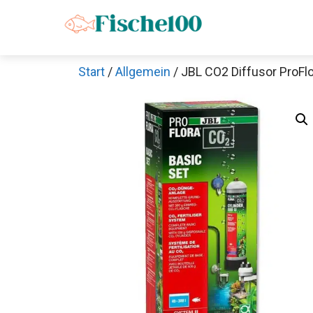
Zum
Inhalt
springen
Start
/
Allgemein
/ JBL CO2 Diffusor ProFlo