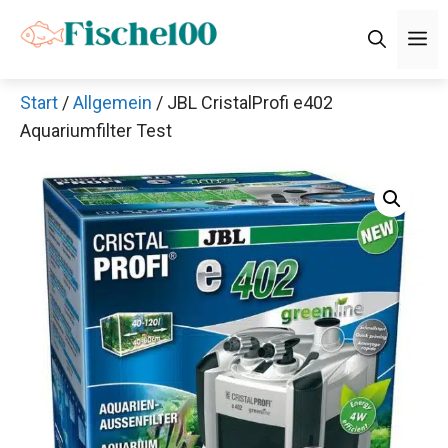
Zum
M
Inhalt
springen
Start
/
Allgemein
/ JBL CristalProfi e402
Aquariumfilter Test